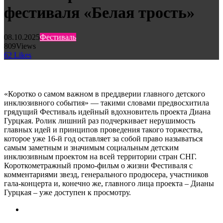
фестиваля «Белая трость»
08.10.2025
Фестиваль
809
Views
62
Likes
«Коротко о самом важном в преддверии главного детского
инклюзивного события» — такими словами предвосхитила
грядущий Фестиваль идейный вдохновитель проекта Диана
Гурцкая. Ролик лишний раз подчеркивает нерушимость
главных идей и принципов проведения такого торжества,
которое уже 16-й год оставляет за собой право называться
самым заметным и значимым социальным детским
инклюзивным проектом на всей территории стран СНГ.
Короткометражный промо-фильм о жизни Фестиваля с
комментариями звезд, генерального продюсера, участников
гала-концерта и, конечно же, главного лица проекта – Дианы
Гурцкая – уже доступен к просмотру.