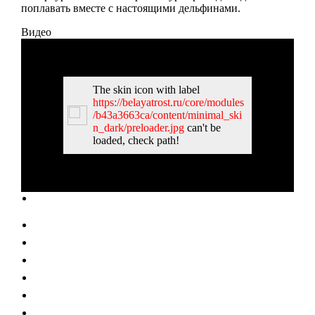
поплавать вместе с настоящими дельфинами.
Видео
The skin icon with label
https://belayatrost.ru/core/modules
/b43a3663ca/content/minimal_ski
n_dark/preloader.jpg
can't be
loaded, check path!