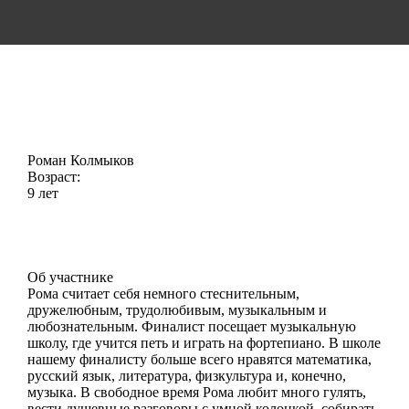
ФИНАЛИСТ ФЕСТИВАЛЯ
Роман Колмыков
Возраст:
9 лет
КРАСНОЯРСК, Россия
Об участнике
Рома считает себя немного стеснительным,
дружелюбным, трудолюбивым, музыкальным и
любознательным. Финалист посещает музыкальную
школу, где учится петь и играть на фортепиано. В школе
нашему финалисту больше всего нравятся математика,
русский язык, литература, физкультура и, конечно,
музыка. В свободное время Рома любит много гулять,
вести душевные разговоры с умной колонкой, собирать